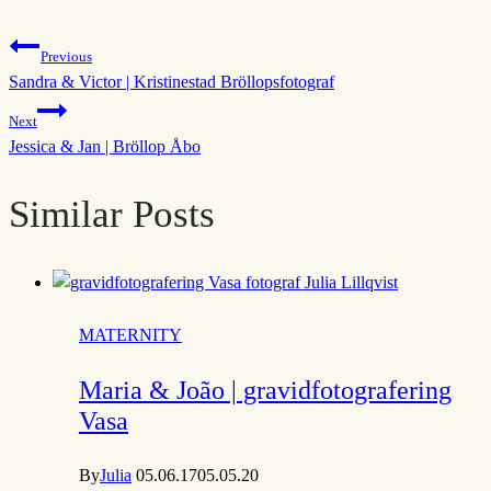
Post
Previous
Sandra & Victor | Kristinestad Bröllopsfotograf
navigation
Next
Jessica & Jan | Bröllop Åbo
Similar Posts
MATERNITY
Maria & João | gravidfotografering
Vasa
By
Julia
05.06.17
05.05.20