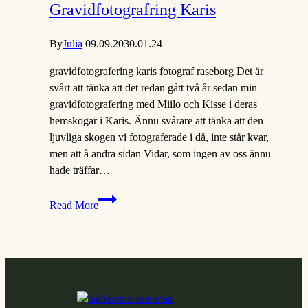
Gravidfotografring Karis
By
Julia
09.09.20
30.01.24
gravidfotografering karis fotograf raseborg Det är
svårt att tänka att det redan gått två år sedan min
gravidfotografering med Miilo och Kisse i deras
hemskogar i Karis. Ännu svårare att tänka att den
ljuvliga skogen vi fotograferade i då, inte står kvar,
men att å andra sidan Vidar, som ingen av oss ännu
hade träffar…
Fall
Read More
maternity
session
|
Gravidfotografring
Karis