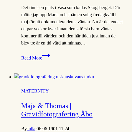
Det finns en plats i Vasa som kallas Skogsberget. Där
mötte jag upp Maria och João en solig fredagkväll i
maj för att dokumentera deras väntan. Nu är det endast
ett par veckor kvar innan deras första barn väntas
kommer till världen och den här tiden just innan de
blev tre är en tid värd att minnas….
Maria
Read More
&
João
|
gravidfotografering
Vasa
MATERNITY
Maja & Thomas |
Gravidfotografering Åbo
By
Julia
06.06.19
01.11.24