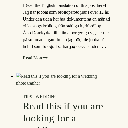
[Read the English translation of this post here] –
Jag har jobbat som bröllopsfotograf i över 12 år.
Under den tiden har jag dokumenterat en mängd
olika slags bröllop, från ståtliga kyrkbröllop i
Åbo Domkyrka till intima borgerliga vigslar ute
på sommarstugan. Innan jag började jobba på
heltid som fotograf så har jag också studerat…
Läs
Read More
det
här
om
du
letar
TIPS
|
WEDDING
efter
Read this if you are
en
bröllopsfotograf
looking for a