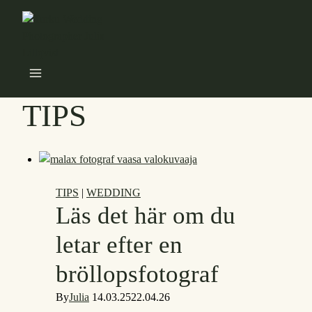
Skip
to
content
TIPS
TIPS
|
WEDDING
Läs det här om du
letar efter en
bröllopsfotograf
By
Julia
14.03.25
22.04.26