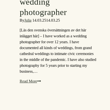
wedding
photographer
By
Julia
14.03.25
14.03.25
[Läs den svenska översättningen av det här
inlägget här] – I have worked as a wedding
photographer for over 12 years. I have
documented all kinds of weddings, from grand
cathedral weddings to intimate civic ceremonies
in the middle of the pandemic. I have also studied
photography for 5 years prior to starting my
business,…
Read
Read More
this
if
you
are